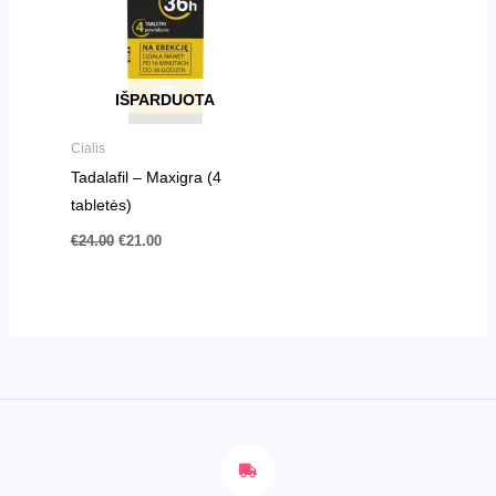
IŠPARDUOTA
Cialis
Tadalafil – Maxigra (4
tabletės)
€
24.00
€
21.00