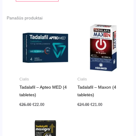
Panašūs produktai
Pradinė
Dabartinė
Pradinė
Dabartinė
kaina
kaina
kaina
kaina
buvo:
yra:
buvo:
yra:
€26.00.
€22.00.
€24.00.
€21.00.
Cialis
Cialis
Tadalafil – Apteo MED (4
Tadalafil – Maxon (4
tabletes)
tabletės)
€
26.00
€
22.00
€
24.00
€
21.00
Pradinė
Dabartinė
kaina
kaina
buvo:
yra:
€24.00.
€21.00.