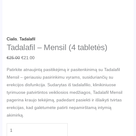
Cialis
,
Tadalafil
Tadalafil – Mensil (4 tabletės)
€
25.00
€
21.00
Patirkite atnaujintą pasitikėjimą ir pasitenkinimą su Tadalafil
Mensil – geriausiu pasirinkimu vyrams, susiduriančių su
erekcijos disfunkcija. Sudarytas iš tadalafilio, klinikiniuose
tyrimuose patvirtintos veikliosios medžiagos, Tadalafil Mensil
pagerina kraujo tekėjimą, padedant pasiekti ir išlaikyti tvirtas
erekcijas, kad galėtumėte patirti nepamirštamą intymią
akimirką.