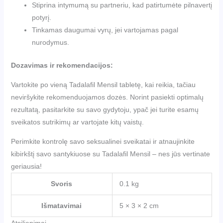
Stiprina intymumą su partneriu, kad patirtumėte pilnavertį
potyrį.
Tinkamas daugumai vyrų, jei vartojamas pagal
nurodymus.
Dozavimas ir rekomendacijos:
Vartokite po vieną Tadalafil Mensil tabletę, kai reikia, tačiau
neviršykite rekomenduojamos dozės. Norint pasiekti optimalų
rezultatą, pasitarkite su savo gydytoju, ypač jei turite esamų
sveikatos sutrikimų ar vartojate kitų vaistų.
Perimkite kontrolę savo seksualinei sveikatai ir atnaujinkite
kibirkštį savo santykiuose su Tadalafil Mensil – nes jūs vertinate
geriausia!
Svoris
0.1 kg
Išmatavimai
5 × 3 × 2 cm
Atsiliepimai