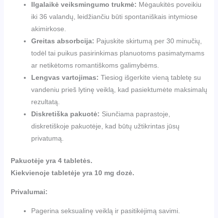
Ilgalaikė veiksmingumo trukmė:
Mėgaukitės poveikiu
iki 36 valandų, leidžiančiu būti spontaniškais intymiose
akimirkose.
Greitas absorbcija:
Pajuskite skirtumą per 30 minučių,
todėl tai puikus pasirinkimas planuotoms pasimatymams
ar netikėtoms romantiškoms galimybėms.
Lengvas vartojimas:
Tiesiog išgerkite vieną tabletę su
vandeniu prieš lytinę veiklą, kad pasiektumėte maksimalų
rezultatą.
Diskretiška pakuotė:
Siunčiama paprastoje,
diskretiškoje pakuotėje, kad būtų užtikrintas jūsų
privatumą.
Pakuotėje yra 4 tabletės.
Kiekvienoje tabletėje yra 10 mg dozė.
Privalumai:
Pagerina seksualinę veiklą ir pasitikėjimą savimi.