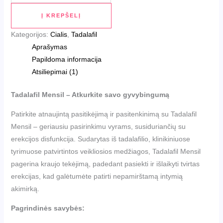
Į KREPŠELĮ
Kategorijos:
Cialis
,
Tadalafil
Aprašymas
Papildoma informacija
Atsiliepimai (1)
Tadalafil Mensil – Atkurkite savo gyvybingumą
Patirkite atnaujintą pasitikėjimą ir pasitenkinimą su Tadalafil
Mensil – geriausiu pasirinkimu vyrams, susiduriančių su
erekcijos disfunkcija. Sudarytas iš tadalafilio, klinikiniuose
tyrimuose patvirtintos veikliosios medžiagos, Tadalafil Mensil
pagerina kraujo tekėjimą, padedant pasiekti ir išlaikyti tvirtas
erekcijas, kad galėtumėte patirti nepamirštamą intymią
akimirką.
Pagrindinės savybės: