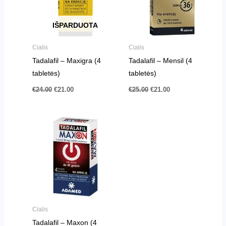
IŠPARDUOTA
Cialis
Cialis
Tadalafil – Maxigra (4
Tadalafil – Mensil (4
tabletės)
tabletės)
€
24.00
€
21.00
€
25.00
€
21.00
Pradinė
Dabartinė
kaina
kaina
buvo:
yra:
€24.00.
€21.00.
Cialis
Tadalafil – Maxon (4