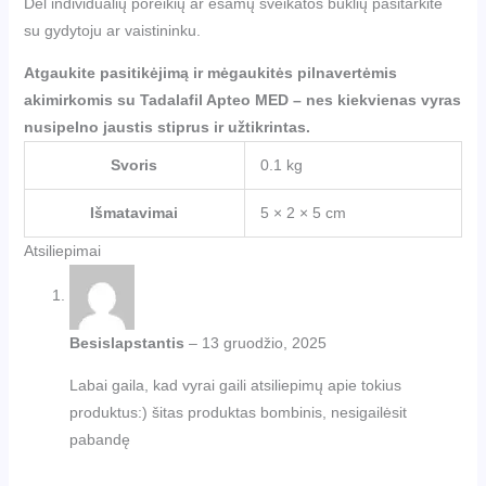
Dėl individualių poreikių ar esamų sveikatos būklių pasitarkite
su gydytoju ar vaistininku.
Atgaukite pasitikėjimą ir mėgaukitės pilnavertėmis
akimirkomis su Tadalafil Apteo MED – nes kiekvienas vyras
nusipelno jaustis stiprus ir užtikrintas.
Svoris
0.1 kg
Išmatavimai
5 × 2 × 5 cm
Atsiliepimai
Besislapstantis
–
13 gruodžio, 2025
Labai gaila, kad vyrai gaili atsiliepimų apie tokius
produktus:) šitas produktas bombinis, nesigailėsit
pabandę