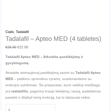
Cialis
,
Tadalafil
Tadalafil – Apteo MED (4 tabletes)
€
26.00
€
22.00
Tadalafil Apteo MED – Atkurkite pasitikėjimą ir
gyvybingumą
Atraskite atsinaujinusį pasitikėjimą savimi su
Tadalafil Apteo
MED
– patikimu sprendimu vyrams, susiduriantiems su
erekcijos sutrikimais. Šis preparatas, kurio veiklioji medžiaga
yra
tadalafilis
, pagerina kraujo tekėjimą į varpą, padėdamas
pasiekti ir išlaikyti tvirtą erekciją, kai to labiausiai reikia.