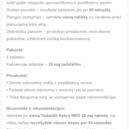
todėl galite mėgautis spontaniškumu ir pasitikėjimu savimi.
Greitas poveikis – rezultatai pastebimi jau po
30 minučių
.
Patogus vartojimas – vartokite
vieną tabletę
su vandeniu prieš
planuojamą lytinį aktą.
Diskretiška pakuotė – produktas pristatomas neutraliame
įpakavime, užtikrinant visišką konfidencialumą.
Pakuotė:
4 tabletės.
Kiekvienoje tabletėje –
10 mg tadalafilio
.
Privalumai:
• Gerina seksualinę veiklą ir pasitikėjimą savimi.
• Padeda atkurti intymumą ir emocinį ryšį su partneriu.
• Tinka daugumai vyrų, jei vartojamas pagal rekomendacijas.
Dozavimas ir rekomendacijos:
Vartokite po
vieną Tadalafil Apteo MED 10 mg tabletę
, kai
reikia, tačiau
neviršykite vienos dozės per 24 valandas
.