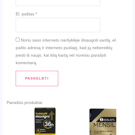
El. paštas
*
Noriu savo interneto naršyklėje išsaugoti vardą, el.
pašto adresą ir interneto puslapį, kad jų nebereiktų
įvesti iš naujo, kai kitą kartą vėl norėsiu parašyti
komentarą.
Panašūs produktai
Pradinė
Dabartinė
Pradinė
Dabartinė
kaina
kaina
kaina
kaina
buvo:
yra:
buvo:
yra:
€24.00.
€21.00.
€25.00.
€21.00.