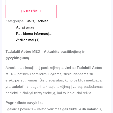
Į KREPŠELĮ
Kategorijos:
Cialis
,
Tadalafil
Aprašymas
Papildoma informacija
Atsiliepimai (1)
Tadalafil Apteo MED – Atkurkite pasitikėjimą ir
gyvybingumą
Atraskite atsinaujinusį pasitikėjimą savimi su
Tadalafil Apteo
MED
– patikimu sprendimu vyrams, susiduriantiems su
erekcijos sutrikimais. Šis preparatas, kurio veiklioji medžiaga
yra
tadalafilis
, pagerina kraujo tekėjimą į varpą, padėdamas
pasiekti ir išlaikyti tvirtą erekciją, kai to labiausiai reikia.
Pagrindinės savybės:
Ilgalaikis poveikis – vaisto veikimas gali trukti iki
36 valandų
,