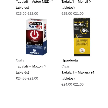
Tadalafil – Apteo MED (4
Tadalafil – Mensil (4
tabletes)
tabletės)
€
26.00
€
22.00
€
25.00
€
21.00
Pradinė
Dabartinė
Pradinė
Dabartinė
kaina
kaina
kaina
kaina
buvo:
yra:
buvo:
yra:
€24.00.
€21.00.
€24.00.
€21.00.
Cialis
Išparduota
Tadalafil – Maxon (4
Cialis
tabletės)
Tadalafil – Maxigra (4
€
24.00
€
21.00
tabletės)
€
24.00
€
21.00