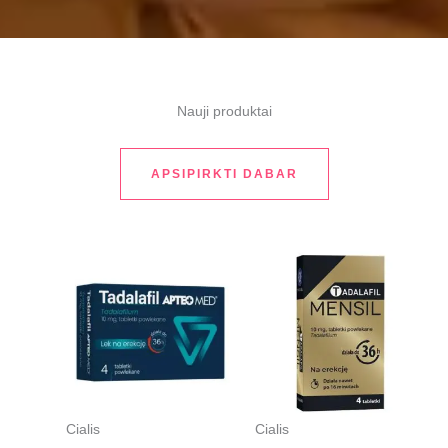
Nauji produktai
APSIPIRKTI DABAR
Pradinė
Dabartinė
Pradinė
Dabartinė
kaina
kaina
kaina
kaina
buvo:
yra:
buvo:
yra:
€26.00.
€22.00.
€25.00.
€21.00.
Cialis
Cialis