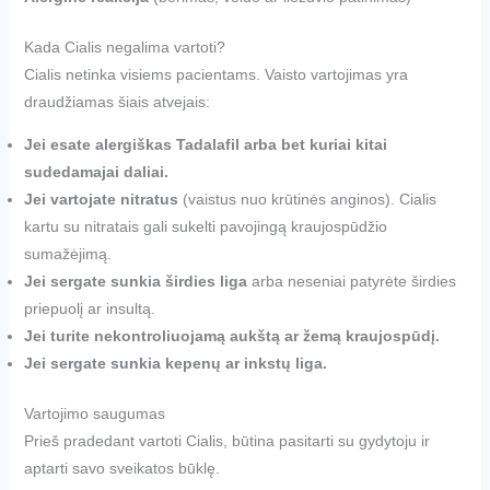
Kada Cialis negalima vartoti?
Cialis netinka visiems pacientams. Vaisto vartojimas yra
draudžiamas šiais atvejais:
Jei esate alergiškas Tadalafil arba bet kuriai kitai
sudedamajai daliai.
Jei vartojate nitratus
(vaistus nuo krūtinės anginos). Cialis
kartu su nitratais gali sukelti pavojingą kraujospūdžio
sumažėjimą.
Jei sergate sunkia širdies liga
arba neseniai patyrėte širdies
priepuolį ar insultą.
Jei turite nekontroliuojamą aukštą ar žemą kraujospūdį.
Jei sergate sunkia kepenų ar inkstų liga.
Vartojimo saugumas
Prieš pradedant vartoti Cialis, būtina pasitarti su gydytoju ir
aptarti savo sveikatos būklę.