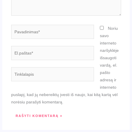
Pavadinimas*
Noriu
savo
interneto
El.paštas*
naršyklėje
išsaugoti
vardą, el.
Tinklalapis
pašto
adresą ir
interneto
puslapį, kad jų nebereiktų įvesti iš naujo, kai kitą kartą vėl
norėsiu parašyti komentarą.