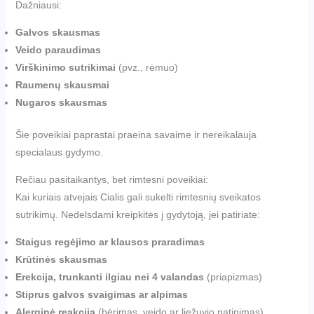
Dažniausi:
Galvos skausmas
Veido paraudimas
Virškinimo sutrikimai
(pvz., rėmuo)
Raumenų skausmai
Nugaros skausmas
Šie poveikiai paprastai praeina savaime ir nereikalauja
specialaus gydymo.
Rečiau pasitaikantys, bet rimtesni poveikiai:
Kai kuriais atvejais Cialis gali sukelti rimtesnių sveikatos
sutrikimų. Nedelsdami kreipkitės į gydytoją, jei patiriate:
Staigus regėjimo ar klausos praradimas
Krūtinės skausmas
Erekcija, trunkanti ilgiau nei 4 valandas
(priapizmas)
Stiprus galvos svaigimas ar alpimas
Alerginė reakcija
(bėrimas, veido ar liežuvio patinimas)