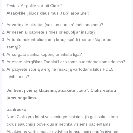
Testas: Ar galite vartoti Cialis?
Atsakykite į šiuos klausimus „taip” arba „ne”:
Ar vartojate nitratus (vaistus nuo krūtinės anginos)?
Ar neseniai patyrėte širdies priepuolį ar insultą?
Ar turite nekontroliuojamą kraujospūdį (per aukštą ar per
žemą)?
Ar sergate sunkia kepenų ar inkstų liga?
Ar esate alergiškas Tadalafil ar kitoms sudedamosioms dalims?
Ar patyrėte stiprią alerginę reakciją vartodami kitus PDE5
inhibitorius?
Jei bent į vieną klausimą atsakėte „taip”, Cialis vartoti
jums negalima.
Santrauka
Nors Cialis yra labai veiksmingas vaistas, jis gali sukelti tam
tikrus šalutinius poveikius ir netinka visiems pacientams.
Atsakingas vartojimas ir gydytojo konsultacija padės išvengti