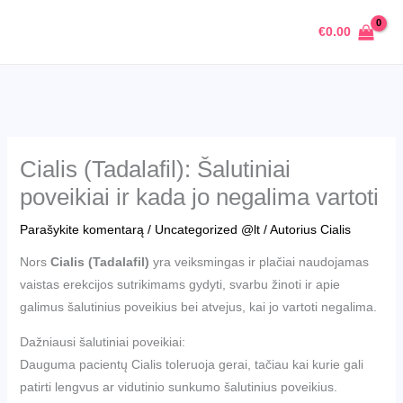
Pereiti
€
0.00
prie
turinio
Cialis (Tadalafil): Šalutiniai
poveikiai ir kada jo negalima vartoti
Parašykite komentarą
/
Uncategorized @lt
/ Autorius
Cialis
Nors
Cialis (Tadalafil)
yra veiksmingas ir plačiai naudojamas
vaistas erekcijos sutrikimams gydyti, svarbu žinoti ir apie
galimus šalutinius poveikius bei atvejus, kai jo vartoti negalima.
Dažniausi šalutiniai poveikiai:
Dauguma pacientų Cialis toleruoja gerai, tačiau kai kurie gali
patirti lengvus ar vidutinio sunkumo šalutinius poveikius.