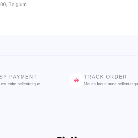
000, Belgium
SY PAYMENT
TRACK ORDER
 est enim pellentesque
Mauris lacus nunc pellentesq