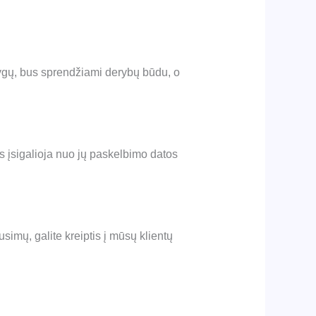
lygų, bus sprendžiami derybų būdu, o
os įsigalioja nuo jų paskelbimo datos
simų, galite kreiptis į mūsų klientų