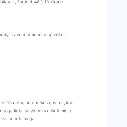
(toliau – „Parduotuvė“). Prašome
urodyti savo duomenis ir apmokėti
 per 14 dienų nuo prekės gavimo, kad
esugadinta, su visomis etiketėmis ir
iška ar neteisinga.