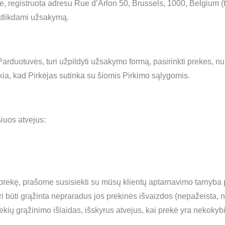
.be, registruota adresu Rue d’Arlon 50, Brussels, 1000, Belgium 
 atlikdami užsakymą.
Parduotuvės, turi užpildyti užsakymo formą, pasirinkti prekes, n
a, kad Pirkėjas sutinka su šiomis Pirkimo sąlygomis.
šiuos atvejus:
prekę, prašome susisiekti su mūsų klientų aptarnavimo tarnyba
i būti grąžinta nepraradus jos prekinės išvaizdos (nepažeista, n
ekių grąžinimo išlaidas, išskyrus atvejus, kai prekė yra nekokyb