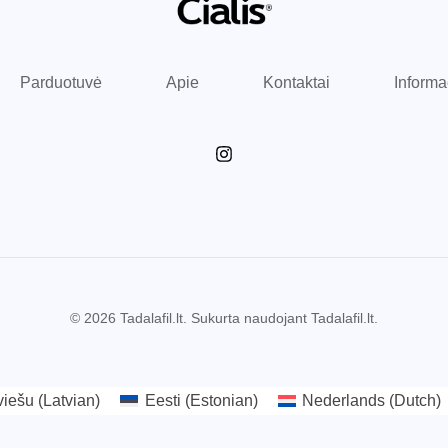
Parduotuvė
Apie
Kontaktai
Informa
© 2026 Tadalafil.lt. Sukurta naudojant Tadalafil.lt.
viešu
(
Latvian
)
Eesti
(
Estonian
)
Nederlands
(
Dutch
)