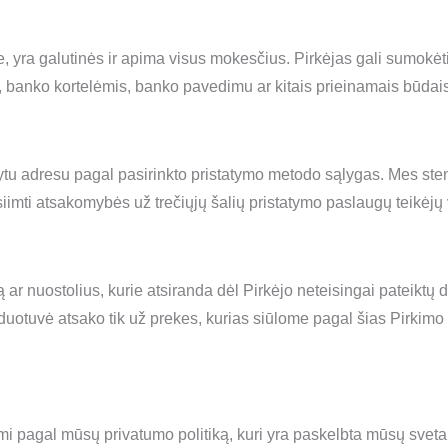
, yra galutinės ir apima visus mokesčius. Pirkėjas gali sumokėt
t, banko kortelėmis, banko pavedimu ar kitais prieinamais būdais
tu adresu pagal pasirinkto pristatymo metodo sąlygas. Mes steng
siimti atsakomybės už trečiųjų šalių pristatymo paslaugų teikėjų
ar nuostolius, kurie atsiranda dėl Pirkėjo neteisingai pateiktų
otuvė atsako tik už prekes, kurias siūlome pagal šias Pirkimo są
 pagal mūsų privatumo politiką, kuri yra paskelbta mūsų svetai