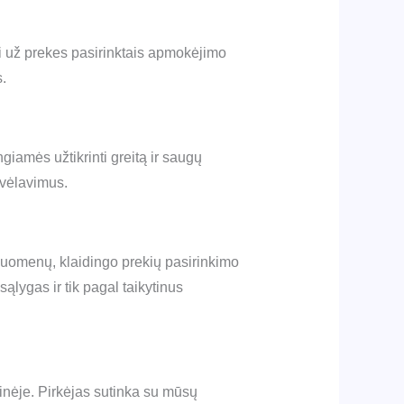
i už prekes pasirinktais apmokėjimo
.
iamės užtikrinti greitą ir saugų
 vėlavimus.
 duomenų, klaidingo prekių pasirinkimo
lygas ir tik pagal taikytinus
nėje. Pirkėjas sutinka su mūsų