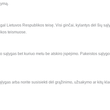
kymą.
gal Lietuvos Respublikos teisę. Visi ginčai, kylantys dėl šių są
ikos teismuose.
imo sąlygas bet kuriuo metu be atskiro įspėjimo. Pakeistos sąlyg
ąlygas arba norite susisiekti dėl grąžinimo, užsakymo ar kitų klau