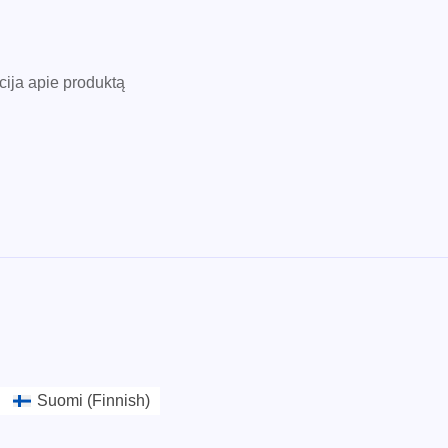
cija apie produktą
Suomi
(
Finnish
)