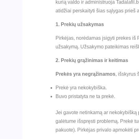
kurią valdo ir administruoja Tadalafil
atidžiai perskaityti šias sąlygas prieš
1. Prekių užsakymas
Pirkėjas, norėdamas įsigyti prekes iš 
užsakymą. Užsakymo pateikimas reiški
2. Prekių grąžinimas ir keitimas
Prekės yra negrąžinamos
, išskyrus 
Prekė yra nekokybiška.
Buvo pristatyta ne ta prekė.
Jei gavote netinkamą ar nekokybišką 
galėtume išspręsti problemą. Prekė tur
pakuote). Pirkėjas privalo apmokėti pr