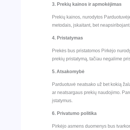
3. Prekių kainos ir apmokėjimas
Prekių kainos, nurodytos Parduotuvėje
metodais, įskaitant, bet neapsiribojan
4. Pristatymas
Prekės bus pristatomos Pirkėjo nurody
prekių pristatymą, tačiau negalime pri
5. Atsakomybė
Parduotuvė neatsako už bet kokią žalą 
ar neatsargaus prekių naudojimo. Pardu
įstatymus.
6. Privatumo politika
Pirkėjo asmens duomenys bus tvarkomi